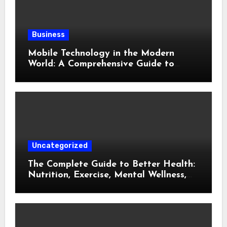
Business
Mobile Technology in the Modern
World: A Comprehensive Guide to
Smartphones, Connectivity, and Digital
Life
Uncategorized
The Complete Guide to Better Health:
Nutrition, Exercise, Mental Wellness,
and Preventive Care